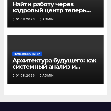
Найти работу через
кадровый центр теперь
можно в два раза быстрее
01.08.2026
ADMIN
ПОЛЕЗНЫЕ СТАТЬИ
Архитектура будущего: как
системный анализ и
интеллектуальные
01.08.2026
ADMIN
системы управления
бизнес-процессами
переписывают правила
игры