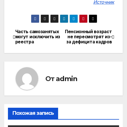
Источник
Часть самозанятых
Пенсионный возраст
Навигация
могут исключить из
не пересмотрят из-
реестра
за дефицита кадров
по
записям
От
admin
Похожая запись