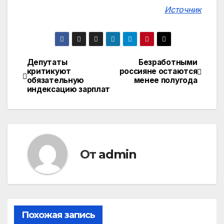
Источник
Депутаты
Безработными
Навигация
критикуют
россияне остаются
обязательную
менее полугода
по
индексацию зарплат
записям
От
admin
Похожая запись