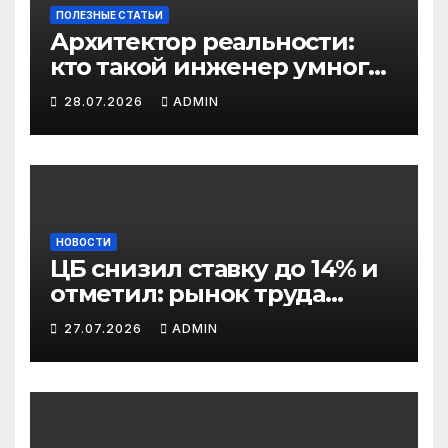
ПОЛЕЗНЫЕ СТАТЬИ
Архитектор реальности:
кто такой инженер умного
дома и почему эта
28.07.2026
ADMIN
профессия скоро станет
важнее профессии
риелтора
НОВОСТИ
ЦБ снизил ставку до 14% и
отметил: рынок труда
постепенно остывает
27.07.2026
ADMIN