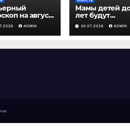
ТИ
НОВОСТИ
ьерный
Мамы детей до
скоп на август
лет будут
6 года: Великий
защищены от
07.2026
ADMIN
30.07.2026
ADMIN
ад планет,
увольнений: ч
нечное
предлагают
мение и
депутаты
ьбоносные
ения для
дого знака
sar