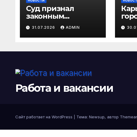
НОВОСТИ
НОВОС
Суд признал
Кар
законным
горо
увольнение за
202
31.07.2026
ADMIN
30.
пересылку
пар
рабочих файлов на
сол
личную почту
зат
суд
реш
каж
Работа и вакансии
Сайт работает на WordPress
|
Тема: Newsup, автор
Themean