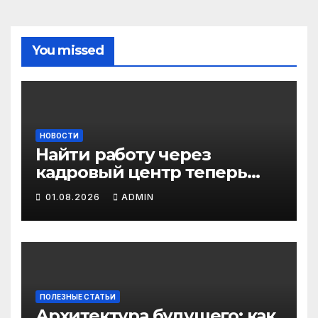
You missed
НОВОСТИ
Найти работу через
кадровый центр теперь
можно в два раза быстрее
01.08.2026
ADMIN
ПОЛЕЗНЫЕ СТАТЬИ
Архитектура будущего: как