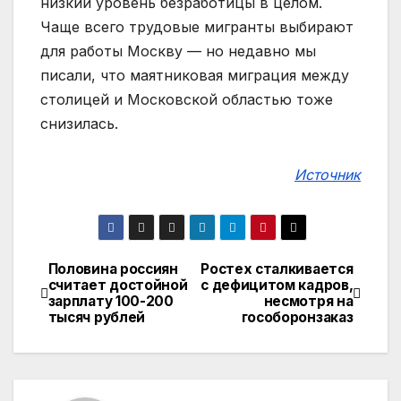
низкий уровень безработицы в целом.
Чаще всего трудовые мигранты выбирают
для работы Москву — но недавно мы
писали, что маятниковая миграция между
столицей и Московской областью тоже
снизилась.
Источник
Половина россиян
Ростех сталкивается
Навигация
считает достойной
с дефицитом кадров,
зарплату 100-200
несмотря на
по
тысяч рублей
гособоронзаказ
записям