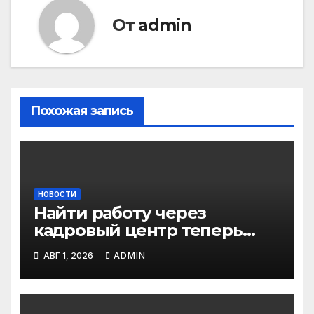
От
admin
Похожая запись
НОВОСТИ
Найти работу через
кадровый центр теперь
можно в два раза быстрее
АВГ 1, 2026
ADMIN