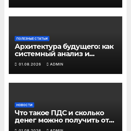
ПОЛЕЗНЫЕ СТАТЬИ
Архитектура будущего: как
системный анализ и
интеллектуальные
01.08.2026
ADMIN
системы управления
бизнес-процессами
переписывают правила
игры
НОВОСТИ
Что такое ПДС и сколько
денег можно получить от
государства?
01.08.2026
ADMIN