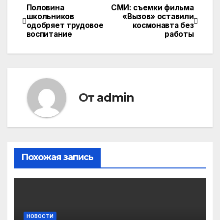
Половина
СМИ: съемки фильма
Навигация
школьников
«Вызов» оставили
одобряет трудовое
космонавта без
по
воспитание
работы
записям
От
admin
Похожая запись
НОВОСТИ