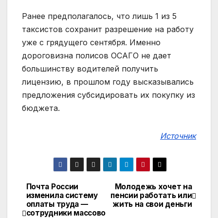
Ранее предполагалось, что лишь 1 из 5
таксистов сохранит разрешение на работу
уже с грядущего сентября. Именно
дороговизна полисов ОСАГО не дает
большинству водителей получить
лицензию, в прошлом году высказывались
предложения субсидировать их покупку из
бюджета.
Источник
Почта России
Молодежь хочет на
Навигация
изменила систему
пенсии работать или
оплаты труда —
жить на свои деньги
по
сотрудники массово