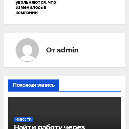
увольняются, что
записям
изменилось в
компании
От
admin
Похожая запись
НОВОСТИ
Найти работу через