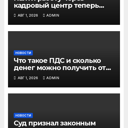
кадровый центр теперь
можно в два раза быстрее
АВГ 1, 2026
ADMIN
НОВОСТИ
Что такое ПДС и сколько
денег можно получить от
государства?
АВГ 1, 2026
ADMIN
НОВОСТИ
Суд признал законным