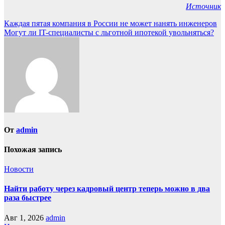
Источник
Навигация
Каждая пятая компания в России не может нанять инженеров
Могут ли IT-специалисты с льготной ипотекой увольняться?
по
записям
От
admin
Похожая запись
Новости
Найти работу через кадровый центр теперь можно в два
раза быстрее
Авг 1, 2026
admin