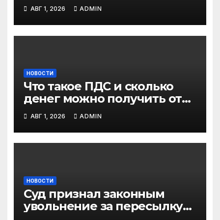
можно в два раза быстрее
АВГ 1, 2026
ADMIN
НОВОСТИ
Что такое ПДС и сколько
денег можно получить от
государства?
АВГ 1, 2026
ADMIN
НОВОСТИ
Суд признал законным
увольнение за пересылку
рабочих файлов на личную