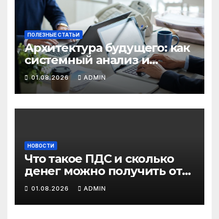
ПОЛЕЗНЫЕ СТАТЬИ
Архитектура будущего: как
системный анализ и
интеллектуальные
01.08.2026
ADMIN
системы управления
бизнес-процессами
переписывают правила
игры
НОВОСТИ
Что такое ПДС и сколько
денег можно получить от
государства?
01.08.2026
ADMIN