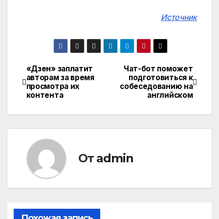
Источник
«Дзен» заплатит
Чат-бот поможет
Навигация
авторам за время
подготовиться к
просмотра их
собеседованию на
по
контента
английском
записям
От
admin
Похожая запись