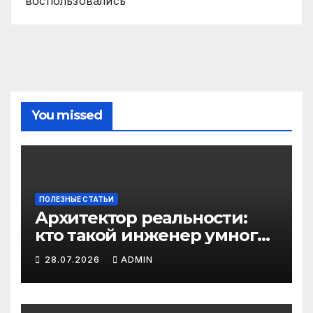
воспользовались
You missed
ПОЛЕЗНЫЕ СТАТЬИ
Архитектор реальности:
кто такой инженер умного
дома и почему эта
28.07.2026
ADMIN
профессия скоро станет
важнее профессии
риелтора