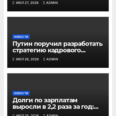
ИЮЛ 27, 2026
ADMIN
НОВОСТИ
Путин поручил разработать
стратегию кадрового
развития до 2036 года: что
ИЮЛ 26, 2026
ADMIN
изменится
НОВОСТИ
Долги по зарплатам
выросли в 2,2 раза за год:
кто в зоне риска
ИЮЛ 25, 2026
ADMIN