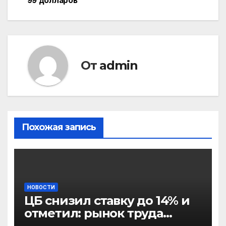
99 долларов
записям
От
admin
Похожая запись
НОВОСТИ
ЦБ снизил ставку до 14% и
отметил: рынок труда
постепенно остывает