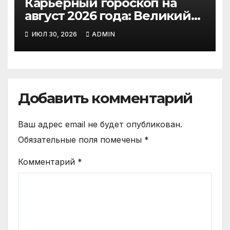
Карьерный гороскоп на
август 2026 года: Великий
парад планет, солнечное
ИЮЛ 30, 2026
ADMIN
затмение и судьбоносные
решения для каждого
знака
Добавить комментарий
Ваш адрес email не будет опубликован.
Обязательные поля помечены
*
Комментарий
*