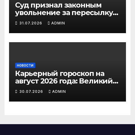
Суд признал законным
увольнение за пересылку
рабочих файлов на личную
31.07.2026
ADMIN
почту
НОВОСТИ
Карьерный гороскоп на
август 2026 года: Великий
парад планет, солнечное
30.07.2026
ADMIN
затмение и судьбоносные
решения для каждого
знака