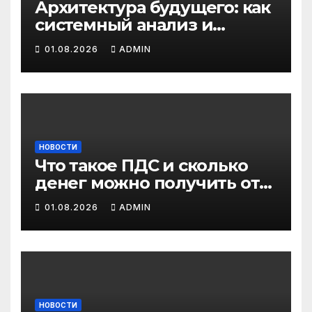
Архитектура будущего: как
системный анализ и
интеллектуальные
01.08.2026
ADMIN
системы управления
бизнес-процессами
переписывают правила
игры
НОВОСТИ
Что такое ПДС и сколько
денег можно получить от
государства?
01.08.2026
ADMIN
НОВОСТИ