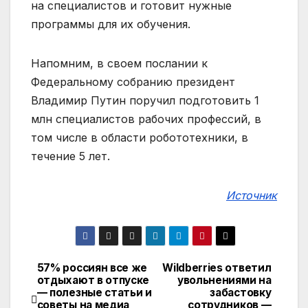
на специалистов и готовит нужные
программы для их обучения.
Напомним, в своем послании к
Федеральному собранию президент
Владимир Путин поручил подготовить 1
млн специалистов рабочих профессий, в
том числе в области робототехники, в
течение 5 лет.
Источник
57% россиян все же
Wildberries ответил
Навигация
отдыхают в отпуске
увольнениями на
— полезные статьи и
забастовку
по
советы на медиа
сотрудников —