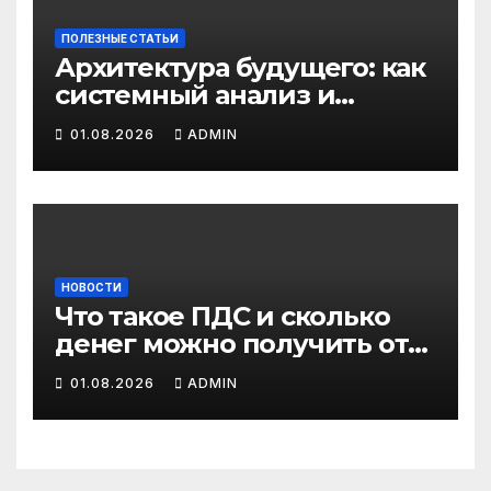
ПОЛЕЗНЫЕ СТАТЬИ
Архитектура будущего: как
системный анализ и
интеллектуальные
01.08.2026
ADMIN
системы управления
бизнес-процессами
переписывают правила
игры
НОВОСТИ
Что такое ПДС и сколько
денег можно получить от
государства?
01.08.2026
ADMIN