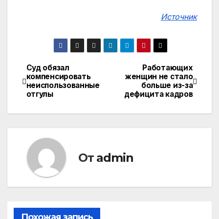
Источник
Суд обязал
Работающих
Навигация
компенсировать
женщин не стало
неиспользованные
больше из-за
по
отгулы
дефицита кадров
записям
От
admin
Похожая запись