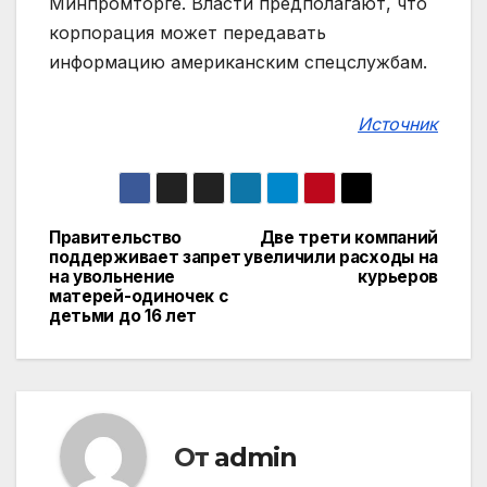
Минпромторге. Власти предполагают, что
корпорация может передавать
информацию американским спецслужбам.
Источник
Правительство
Две трети компаний
Навигация
поддерживает запрет
увеличили расходы на
на увольнение
курьеров
по
матерей-одиночек с
детьми до 16 лет
записям
От
admin