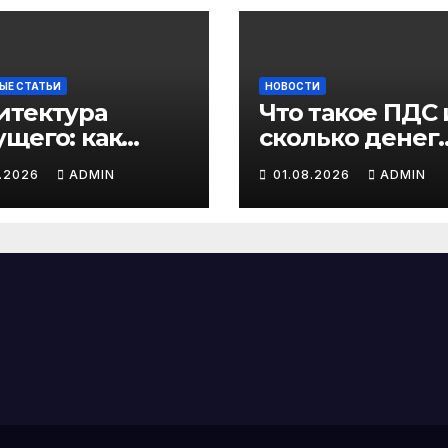
ЫЕ СТАТЬИ
НОВОСТИ
итектура
Что такое ПДС 
ущего: как
сколько денег
темный анализ
можно получи
8.2026
ADMIN
01.08.2026
ADMIN
от государства
еллектуальные
темы
авления
нес-
цессами
еписывают
вила игры