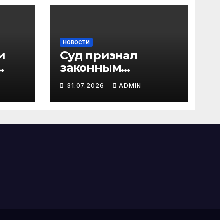
НОВОСТИ
и
Суд признал
законным
ть
увольнение за
31.07.2026
ADMIN
?
пересылку
рабочих файлов на
личную почту