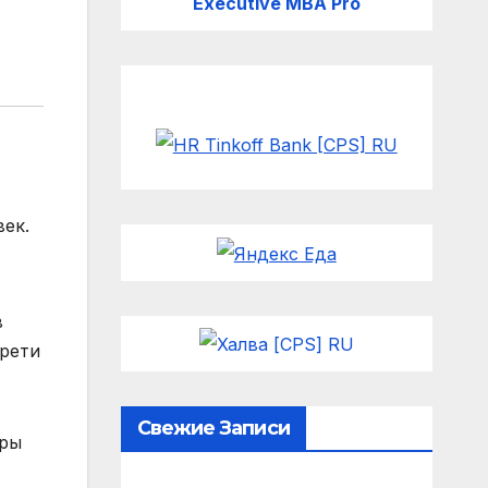
Executive MBA Pro
век.
в
трети
Свежие Записи
еры