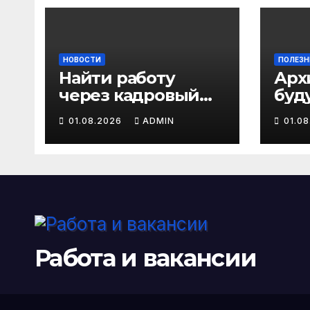
НОВОСТИ
ПОЛЕЗН
Найти работу
Арх
через кадровый
буд
центр теперь
сис
01.08.2026
ADMIN
01.0
можно в два раза
и
быстрее
инт
сис
упр
биз
про
пер
пра
Работа и вакансии