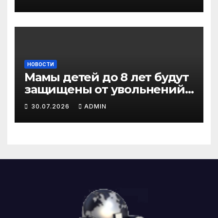
затмение и судьбоносные
решения для каждого
знака
НОВОСТИ
Мамы детей до 8 лет будут
защищены от увольнений:
что предлагают депутаты
30.07.2026
ADMIN