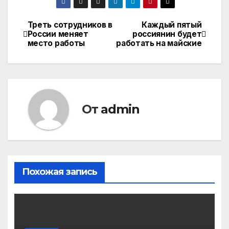
Треть сотрудников в
Каждый пятый
Навигация
России меняет
россиянин будет
место работы
работать на майские
по
записям
От
admin
Похожая запись