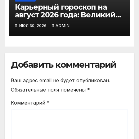
Карьерный гороскоп на
август 2026 года: Великий
парад планет, солнечное
ИЮЛ 30, 2026
ADMIN
затмение и судьбоносные
решения для каждого
знака
Добавить комментарий
Ваш адрес email не будет опубликован.
Обязательные поля помечены
*
Комментарий
*