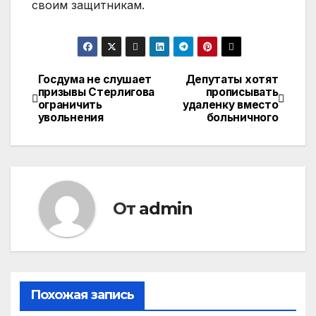
своим защитникам.
Госдума не слушает
Депутаты хотят
Навигация
призывы Стерлигова
прописывать
ограничить
удаленку вместо
по
увольнения
больничного
записям
От
admin
Похожая запись