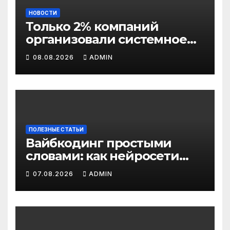
НОВОСТИ
Только 2% компаний
организовали системное
обучение сотрудников
08.08.2026
ADMIN
работе с ИИ
ПОЛЕЗНЫЕ СТАТЬИ
Вайбкодинг простыми
словами: как нейросети
научили нас
07.08.2026
ADMIN
программировать на
человеческом языке