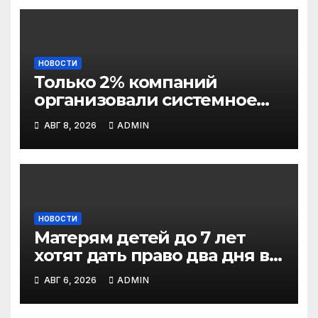
НОВОСТИ
Только 2% компаний
организовали системное
обучение сотрудников
АВГ 8, 2026
ADMIN
работе с ИИ
НОВОСТИ
Матерям детей до 7 лет
хотят дать право два дня в
неделю работать на
АВГ 6, 2026
ADMIN
удаленке