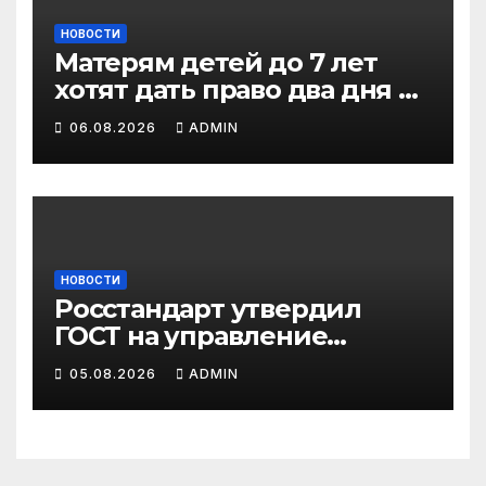
НОВОСТИ
Матерям детей до 7 лет
хотят дать право два дня в
неделю работать на
06.08.2026
ADMIN
удаленке
НОВОСТИ
Росстандарт утвердил
ГОСТ на управление
сотрудниками: что
05.08.2026
ADMIN
ожидают от работодателей