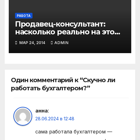
РАБОТА
Продавец-консультант:
насколько реально на этом
заработать?
МАР 24, 2014
ADMIN
Один комментарий к “Скучно ли
работать бухгалтером?”
анна
:
28.06.2024 в 12:48
сама работала бухгалтером —