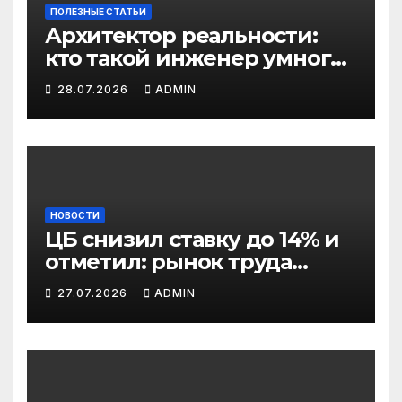
ПОЛЕЗНЫЕ СТАТЬИ
Архитектор реальности:
кто такой инженер умного
дома и почему эта
28.07.2026
ADMIN
профессия скоро станет
важнее профессии
риелтора
НОВОСТИ
ЦБ снизил ставку до 14% и
отметил: рынок труда
постепенно остывает
27.07.2026
ADMIN